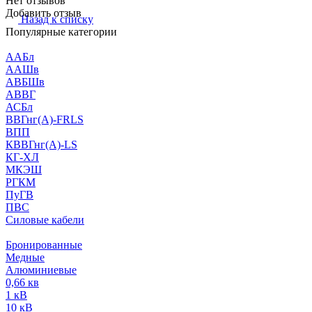
Нет отзывов
Добавить отзыв
Назад к списку
Популярные категории
ААБл
ААШв
АВБШв
АВВГ
АСБл
ВВГнг(А)-FRLS
ВПП
КВВГнг(А)-LS
КГ-ХЛ
МКЭШ
РГКМ
ПуГВ
ПВС
Силовые кабели
Бронированные
Медные
Алюминиевые
0,66 кв
1 кВ
10 кВ