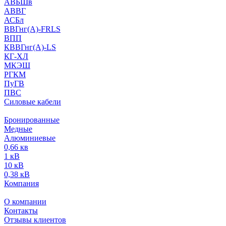
АВБШв
АВВГ
АСБл
ВВГнг(А)-FRLS
ВПП
КВВГнг(А)-LS
КГ-ХЛ
МКЭШ
РГКМ
ПуГВ
ПВС
Силовые кабели
Бронированные
Медные
Алюминиевые
0,66 кв
1 кВ
10 кВ
0,38 кВ
Компания
О компании
Контакты
Отзывы клиентов