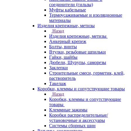
соединители (гильзы)
Муфты кабельные
Термоусаживаемые и изоляционные
материалы
Изделия крепежные, метизы
Назад
Изделия крепежные, метизы
Анкерный крепеж
Болты, винты
Втулки, резьбовые шпильки
Гайки, шайбы
Дюбели, Шурупы, саморезы
Заклепки
Строительные смеси, герметик, клей,
растворитель
Такелаж
Коробки, клеммы и сопутствующие товары
Назад
Коробки, клеммы и сопутствующие
товары
Клеммные зажимы
Коробки распределительные/
установочные и аксессуары
Системы сборных шин
Разъемы, соединители