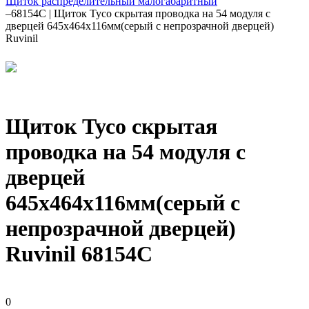
Щиток распределительный малогабаритный
–
68154С | Щиток Тусо скрытая проводка на 54 модуля с
дверцей 645х464х116мм(серый с непрозрачной дверцей)
Ruvinil
Щиток Тусо скрытая
проводка на 54 модуля с
дверцей
645х464х116мм(серый с
непрозрачной дверцей)
Ruvinil 68154С
0