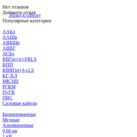
Нет отзывов
Добавить отзыв
Назад к списку
Популярные категории
ААБл
ААШв
АВБШв
АВВГ
АСБл
ВВГнг(А)-FRLS
ВПП
КВВГнг(А)-LS
КГ-ХЛ
МКЭШ
РГКМ
ПуГВ
ПВС
Силовые кабели
Бронированные
Медные
Алюминиевые
0,66 кв
1 кВ