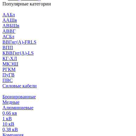
Популярные категории
ААБл
ААШв
АВБШв
АВВГ
АСБл
ВВГнг(А)-FRLS
ВПП
КВВГнг(А)-LS
КГ-ХЛ
МКЭШ
РГКМ
ПуГВ
ПВС
Силовые кабели
Бронированные
Медные
Алюминиевые
0,66 кв
1 кВ
10 кВ
0,38 кВ
Компания