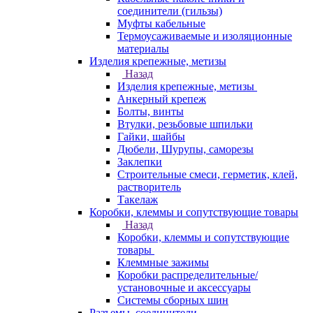
соединители (гильзы)
Муфты кабельные
Термоусаживаемые и изоляционные
материалы
Изделия крепежные, метизы
Назад
Изделия крепежные, метизы
Анкерный крепеж
Болты, винты
Втулки, резьбовые шпильки
Гайки, шайбы
Дюбели, Шурупы, саморезы
Заклепки
Строительные смеси, герметик, клей,
растворитель
Такелаж
Коробки, клеммы и сопутствующие товары
Назад
Коробки, клеммы и сопутствующие
товары
Клеммные зажимы
Коробки распределительные/
установочные и аксессуары
Системы сборных шин
Разъемы, соединители