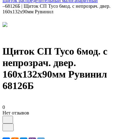
Щиток распределительный малогабаритный
–
68126Б | Щиток СП Тусо 6мод. с непрозрач. двер.
160х132х90мм Рувинил
Щиток СП Тусо 6мод. с
непрозрач. двер.
160х132х90мм Рувинил
68126Б
0
Нет отзывов