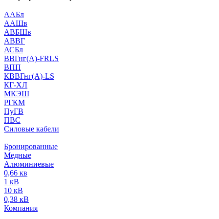
ААБл
ААШв
АВБШв
АВВГ
АСБл
ВВГнг(А)-FRLS
ВПП
КВВГнг(А)-LS
КГ-ХЛ
МКЭШ
РГКМ
ПуГВ
ПВС
Силовые кабели
Бронированные
Медные
Алюминиевые
0,66 кв
1 кВ
10 кВ
0,38 кВ
Компания