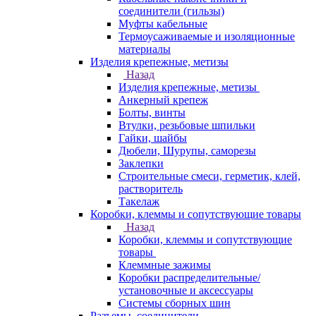
соединители (гильзы)
Муфты кабельные
Термоусаживаемые и изоляционные
материалы
Изделия крепежные, метизы
Назад
Изделия крепежные, метизы
Анкерный крепеж
Болты, винты
Втулки, резьбовые шпильки
Гайки, шайбы
Дюбели, Шурупы, саморезы
Заклепки
Строительные смеси, герметик, клей,
растворитель
Такелаж
Коробки, клеммы и сопутствующие товары
Назад
Коробки, клеммы и сопутствующие
товары
Клеммные зажимы
Коробки распределительные/
установочные и аксессуары
Системы сборных шин
Разъемы, соединители