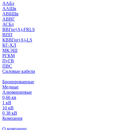
ААБл
ААШв
АВБШв
АВВГ
АСБл
ВВГнг(А)-FRLS
ВПП
КВВГнг(А)-LS
КГ-ХЛ
МКЭШ
РГКМ
ПуГВ
ПВС
Силовые кабели
Бронированные
Медные
Алюминиевые
0,66 кв
1 кВ
10 кВ
0,38 кВ
Компания
О компании