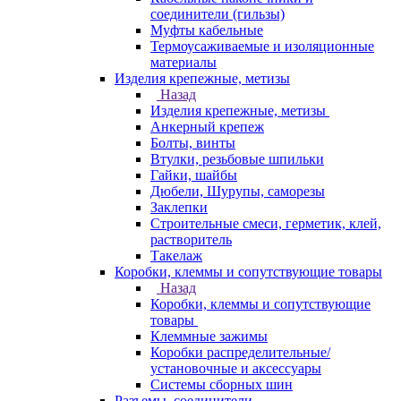
соединители (гильзы)
Муфты кабельные
Термоусаживаемые и изоляционные
материалы
Изделия крепежные, метизы
Назад
Изделия крепежные, метизы
Анкерный крепеж
Болты, винты
Втулки, резьбовые шпильки
Гайки, шайбы
Дюбели, Шурупы, саморезы
Заклепки
Строительные смеси, герметик, клей,
растворитель
Такелаж
Коробки, клеммы и сопутствующие товары
Назад
Коробки, клеммы и сопутствующие
товары
Клеммные зажимы
Коробки распределительные/
установочные и аксессуары
Системы сборных шин
Разъемы, соединители