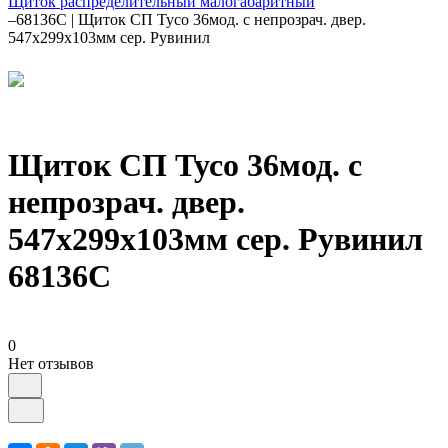
Щиток распределительный малогабаритный
–
68136С | Щиток СП Тусо 36мод. с непрозрач. двер.
547х299х103мм сер. Рувинил
Щиток СП Тусо 36мод. с
непрозрач. двер.
547х299х103мм сер. Рувинил
68136С
0
Нет отзывов