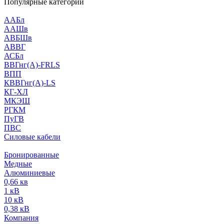
Популярные категории
ААБл
ААШв
АВБШв
АВВГ
АСБл
ВВГнг(А)-FRLS
ВПП
КВВГнг(А)-LS
КГ-ХЛ
МКЭШ
РГКМ
ПуГВ
ПВС
Силовые кабели
Бронированные
Медные
Алюминиевые
0,66 кв
1 кВ
10 кВ
0,38 кВ
Компания