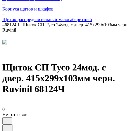
–
Корпуса щитов и шкафов
–
Щиток распределительный малогабаритный
–
68124Ч | Щиток СП Тусо 24мод. с двер. 415х299х103мм черн.
Ruvinil
Щиток СП Тусо 24мод. с
двер. 415х299х103мм черн.
Ruvinil 68124Ч
0
Нет отзывов