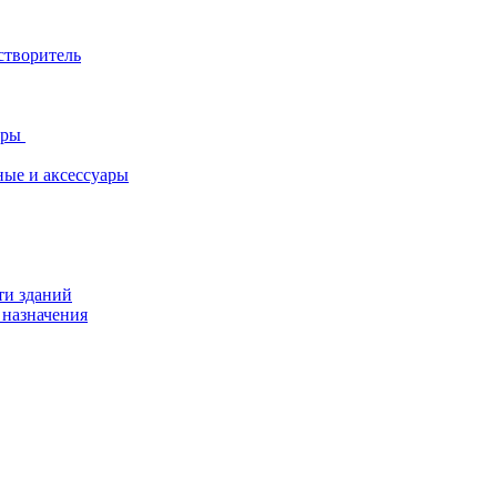
створитель
ары
ные и аксессуары
ти зданий
 назначения