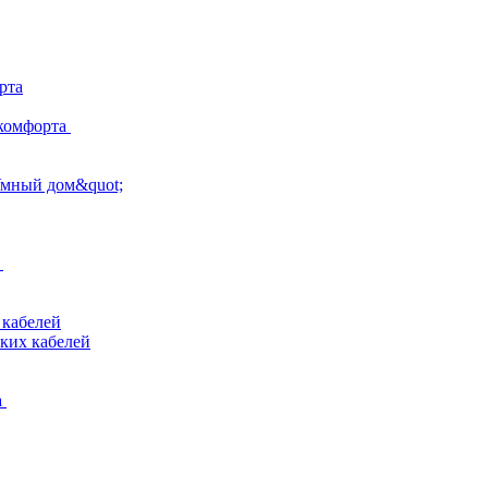
рта
комфорта
Умный дом&quot;
 кабелей
ких кабелей
а