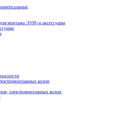
универсальные
 для монтажа ЭУИ) и аксессуары
ессуары
ы
опасности
электромонтажных колон
лов, электромонтажных колон
и