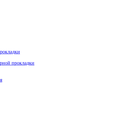
прокладки
арной прокладки
я