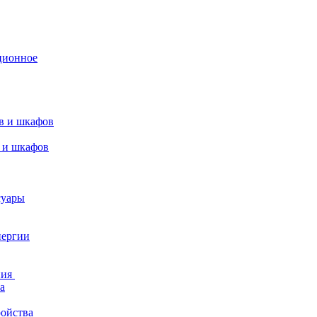
ционное
в и шкафов
 и шкафов
суары
нергии
ния
а
ройства