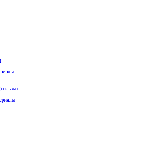
ы
ериалы
(гильзы)
ериалы