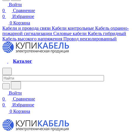
Войти
0
Сравнение
0
Избранное
0
Корзина
Кабели и провода связи
Кабели контрольные
Кабель охранно-
пожарной сигнализации
Силовые кабели
Кабель гибридный
Кабель высокого напряжения
Провод неизолированный
Каталог
Войти
0
Сравнение
0
Избранное
0
Корзина