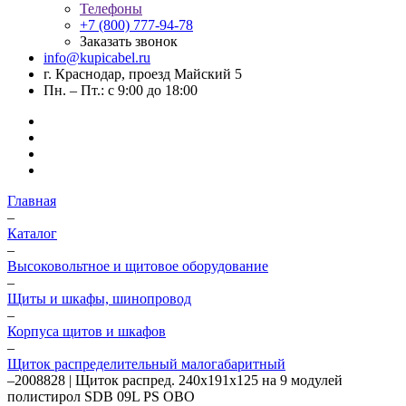
Телефоны
+7 (800) 777-94-78
Заказать звонок
info@kupicabel.ru
г. Краснодар, проезд Майский 5
Пн. – Пт.: с 9:00 до 18:00
Главная
–
Каталог
–
Высоковольтное и щитовое оборудование
–
Щиты и шкафы, шинопровод
–
Корпуса щитов и шкафов
–
Щиток распределительный малогабаритный
–
2008828 | Щиток распред. 240х191х125 на 9 модулей
полистирол SDB 09L PS OBO