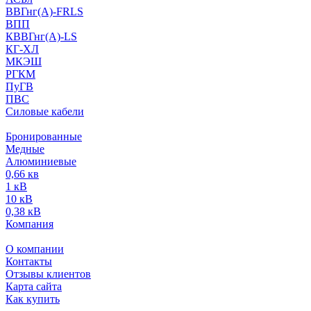
ВВГнг(А)-FRLS
ВПП
КВВГнг(А)-LS
КГ-ХЛ
МКЭШ
РГКМ
ПуГВ
ПВС
Силовые кабели
Бронированные
Медные
Алюминиевые
0,66 кв
1 кВ
10 кВ
0,38 кВ
Компания
О компании
Контакты
Отзывы клиентов
Карта сайта
Как купить