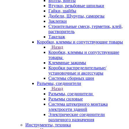
Болты, винты
Втулки, резьбовые шпильки
Гайки, шайбы
Дюбели, Шурупы, саморезы
Заклепки
Строительные смеси, герметик, клей,
растворитель
Такелаж
Коробки, клеммы и сопутствующие товары
Назад
Коробки, клеммы и сопутствующие
товары
Клеммные зажимы
Коробки распределительные/
установочные и аксессуары
Системы сборных шин
Разъемы, соединители
Назад
Разъемы, соединители
Разъемы силовые
Система штекерного монтажа
электросети зданий
Электрические соединители
различного назначения
Инструменты, техника