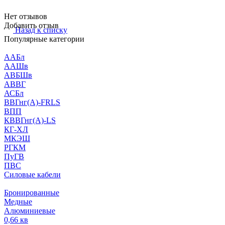
Нет отзывов
Добавить отзыв
Назад к списку
Популярные категории
ААБл
ААШв
АВБШв
АВВГ
АСБл
ВВГнг(А)-FRLS
ВПП
КВВГнг(А)-LS
КГ-ХЛ
МКЭШ
РГКМ
ПуГВ
ПВС
Силовые кабели
Бронированные
Медные
Алюминиевые
0,66 кв