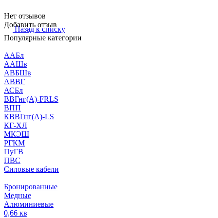
Нет отзывов
Добавить отзыв
Назад к списку
Популярные категории
ААБл
ААШв
АВБШв
АВВГ
АСБл
ВВГнг(А)-FRLS
ВПП
КВВГнг(А)-LS
КГ-ХЛ
МКЭШ
РГКМ
ПуГВ
ПВС
Силовые кабели
Бронированные
Медные
Алюминиевые
0,66 кв