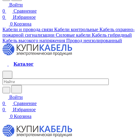
Войти
0
Сравнение
0
Избранное
0
Корзина
Кабели и провода связи
Кабели контрольные
Кабель охранно-
пожарной сигнализации
Силовые кабели
Кабель гибридный
Кабель высокого напряжения
Провод неизолированный
Каталог
Войти
0
Сравнение
0
Избранное
0
Корзина