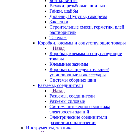
Болты, винты
Втулки, резьбовые шпильки
Гайки, шайбы
Дюбели, Шурупы, саморезы
Заклепки
Строительные смеси, герметик, клей,
растворитель
Такелаж
Коробки, клеммы и сопутствующие товары
Назад
Коробки, клеммы и сопутствующие
товары
Клеммные зажимы
Коробки распределительные/
установочные и аксессуары
Системы сборных шин
Разъемы, соединители
Назад
Разъемы, соединители
Разъемы силовые
Система штекерного монтажа
электросети зданий
Электрические соединители
различного назначения
Инструменты, техника