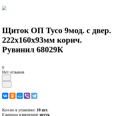
Щиток ОП Тусо 9мод. с двер.
222х160х93мм корич.
Рувинил 68029К
0
Нет отзывов
Кол-во в упаковке:
10 шт.
Единица измерения:
штук