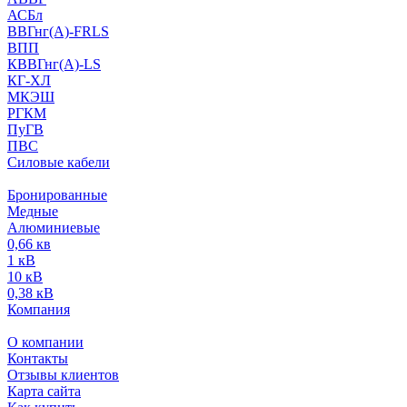
АСБл
ВВГнг(А)-FRLS
ВПП
КВВГнг(А)-LS
КГ-ХЛ
МКЭШ
РГКМ
ПуГВ
ПВС
Силовые кабели
Бронированные
Медные
Алюминиевые
0,66 кв
1 кВ
10 кВ
0,38 кВ
Компания
О компании
Контакты
Отзывы клиентов
Карта сайта