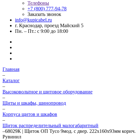
Телефоны
+7 (800) 777-94-78
Заказать звонок
info@kupicabel.ru
г. Краснодар, проезд Майский 5
Пн. – Пт.: с 9:00 до 18:00
Главная
–
Каталог
–
Высоковольтное и щитовое оборудование
–
Щиты и шкафы, шинопровод
–
Корпуса щитов и шкафов
–
Щиток распределительный малогабаритный
–
68029К | Щиток ОП Тусо 9мод. с двер. 222х160х93мм корич.
Рувинил