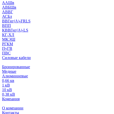
ААШв
АВБШв
АВВГ
АСБл
ВВГнг(А)-FRLS
ВПП
КВВГнг(А)-LS
КГ-ХЛ
МКЭШ
РГКМ
ПуГВ
ПВС
Силовые кабели
Бронированные
Медные
Алюминиевые
0,66 кв
1 кВ
10 кВ
0,38 кВ
Компания
О компании
Контакты