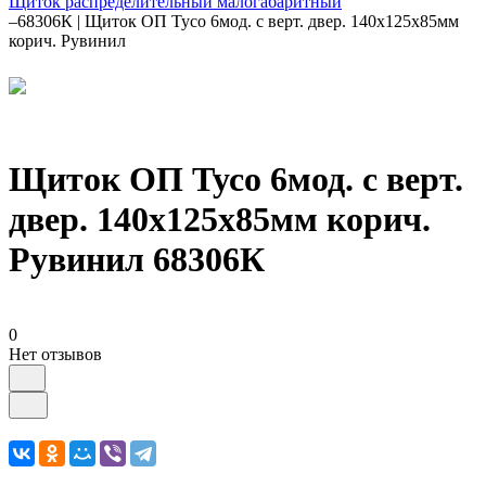
Щиток распределительный малогабаритный
–
68306К | Щиток ОП Тусо 6мод. с верт. двер. 140х125х85мм
корич. Рувинил
Щиток ОП Тусо 6мод. с верт.
двер. 140х125х85мм корич.
Рувинил 68306К
0
Нет отзывов