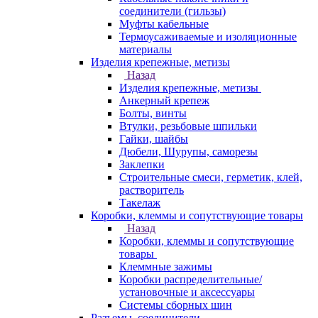
соединители (гильзы)
Муфты кабельные
Термоусаживаемые и изоляционные
материалы
Изделия крепежные, метизы
Назад
Изделия крепежные, метизы
Анкерный крепеж
Болты, винты
Втулки, резьбовые шпильки
Гайки, шайбы
Дюбели, Шурупы, саморезы
Заклепки
Строительные смеси, герметик, клей,
растворитель
Такелаж
Коробки, клеммы и сопутствующие товары
Назад
Коробки, клеммы и сопутствующие
товары
Клеммные зажимы
Коробки распределительные/
установочные и аксессуары
Системы сборных шин
Разъемы, соединители