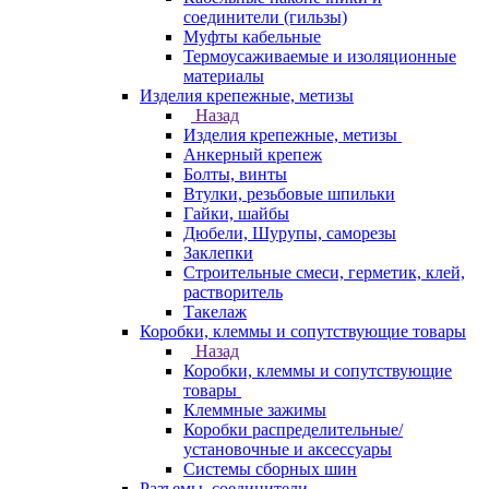
соединители (гильзы)
Муфты кабельные
Термоусаживаемые и изоляционные
материалы
Изделия крепежные, метизы
Назад
Изделия крепежные, метизы
Анкерный крепеж
Болты, винты
Втулки, резьбовые шпильки
Гайки, шайбы
Дюбели, Шурупы, саморезы
Заклепки
Строительные смеси, герметик, клей,
растворитель
Такелаж
Коробки, клеммы и сопутствующие товары
Назад
Коробки, клеммы и сопутствующие
товары
Клеммные зажимы
Коробки распределительные/
установочные и аксессуары
Системы сборных шин
Разъемы, соединители