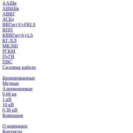
ААШв
АВБШв
АВВГ
АСБл
ВВГнг(А)-FRLS
ВПП
КВВГнг(А)-LS
КГ-ХЛ
МКЭШ
РГКМ
ПуГВ
ПВС
Силовые кабели
Бронированные
Медные
Алюминиевые
0,66 кв
1 кВ
10 кВ
0,38 кВ
Компания
О компании
Контакты