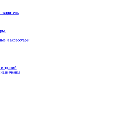
створитель
ары
ные и аксессуары
ти зданий
 назначения