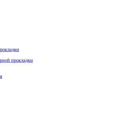
прокладки
арной прокладки
я