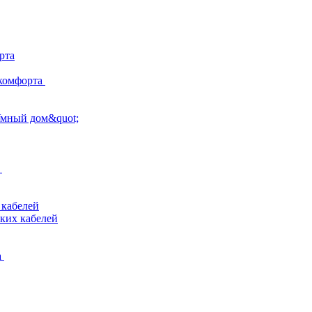
рта
комфорта
Умный дом&quot;
 кабелей
ких кабелей
а