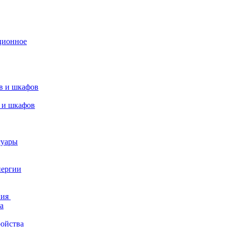
ционное
в и шкафов
 и шкафов
суары
нергии
ния
а
ройства