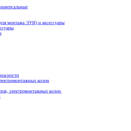
универсальные
 для монтажа ЭУИ) и аксессуары
ессуары
ы
опасности
электромонтажных колон
лов, электромонтажных колон
и