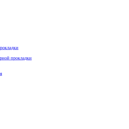
прокладки
арной прокладки
я