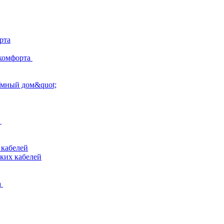
рта
комфорта
Умный дом&quot;
 кабелей
ких кабелей
а