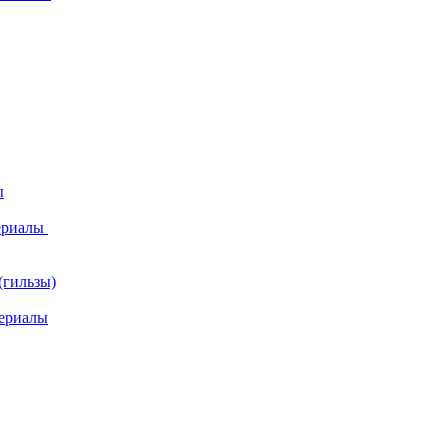
ы
ериалы
(гильзы)
ериалы