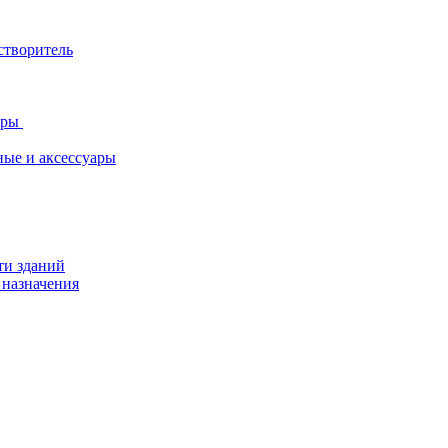
створитель
ары
ные и аксессуары
ти зданий
 назначения