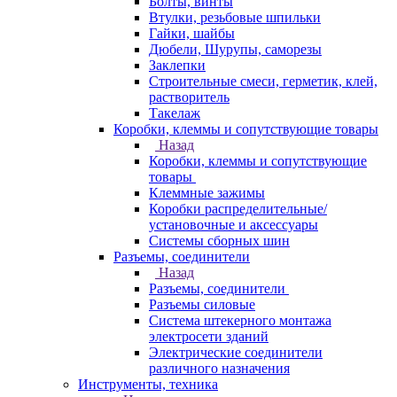
Болты, винты
Втулки, резьбовые шпильки
Гайки, шайбы
Дюбели, Шурупы, саморезы
Заклепки
Строительные смеси, герметик, клей,
растворитель
Такелаж
Коробки, клеммы и сопутствующие товары
Назад
Коробки, клеммы и сопутствующие
товары
Клеммные зажимы
Коробки распределительные/
установочные и аксессуары
Системы сборных шин
Разъемы, соединители
Назад
Разъемы, соединители
Разъемы силовые
Система штекерного монтажа
электросети зданий
Электрические соединители
различного назначения
Инструменты, техника