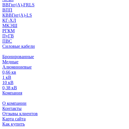
ВВГнг(А)-FRLS
ВПП
КВВГнг(А)-LS
КГ-ХЛ
МКЭШ
РГКМ
ПуГВ
ПВС
Силовые кабели
Бронированные
Медные
Алюминиевые
0,66 кв
1 кВ
10 кВ
0,38 кВ
Компания
О компании
Контакты
Отзывы клиентов
Карта сайта
Как купить