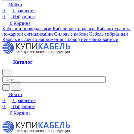
Войти
0
Сравнение
0
Избранное
0
Корзина
Кабели и провода связи
Кабели контрольные
Кабель охранно-
пожарной сигнализации
Силовые кабели
Кабель гибридный
Кабель высокого напряжения
Провод неизолированный
Каталог
Войти
0
Сравнение
0
Избранное
0
Корзина