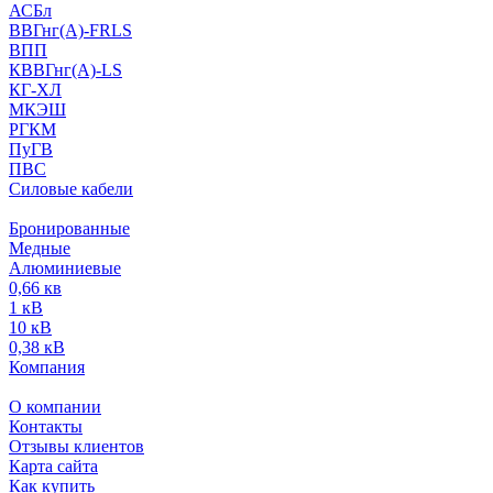
АСБл
ВВГнг(А)-FRLS
ВПП
КВВГнг(А)-LS
КГ-ХЛ
МКЭШ
РГКМ
ПуГВ
ПВС
Силовые кабели
Бронированные
Медные
Алюминиевые
0,66 кв
1 кВ
10 кВ
0,38 кВ
Компания
О компании
Контакты
Отзывы клиентов
Карта сайта
Как купить