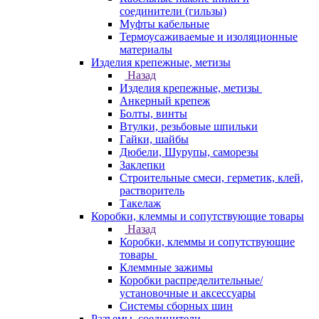
соединители (гильзы)
Муфты кабельные
Термоусаживаемые и изоляционные
материалы
Изделия крепежные, метизы
Назад
Изделия крепежные, метизы
Анкерный крепеж
Болты, винты
Втулки, резьбовые шпильки
Гайки, шайбы
Дюбели, Шурупы, саморезы
Заклепки
Строительные смеси, герметик, клей,
растворитель
Такелаж
Коробки, клеммы и сопутствующие товары
Назад
Коробки, клеммы и сопутствующие
товары
Клеммные зажимы
Коробки распределительные/
установочные и аксессуары
Системы сборных шин
Разъемы, соединители