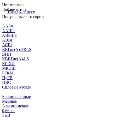
Нет отзывов
Добавить отзыв
Назад к списку
Популярные категории
ААБл
ААШв
АВБШв
АВВГ
АСБл
ВВГнг(А)-FRLS
ВПП
КВВГнг(А)-LS
КГ-ХЛ
МКЭШ
РГКМ
ПуГВ
ПВС
Силовые кабели
Бронированные
Медные
Алюминиевые
0,66 кв
1 кВ