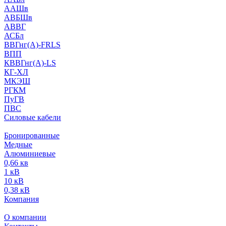
ААШв
АВБШв
АВВГ
АСБл
ВВГнг(А)-FRLS
ВПП
КВВГнг(А)-LS
КГ-ХЛ
МКЭШ
РГКМ
ПуГВ
ПВС
Силовые кабели
Бронированные
Медные
Алюминиевые
0,66 кв
1 кВ
10 кВ
0,38 кВ
Компания
О компании