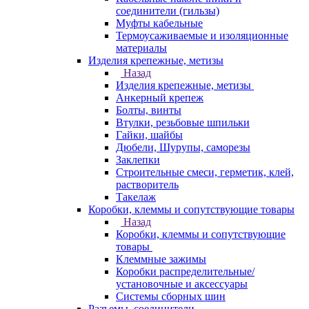
соединители (гильзы)
Муфты кабельные
Термоусаживаемые и изоляционные
материалы
Изделия крепежные, метизы
Назад
Изделия крепежные, метизы
Анкерный крепеж
Болты, винты
Втулки, резьбовые шпильки
Гайки, шайбы
Дюбели, Шурупы, саморезы
Заклепки
Строительные смеси, герметик, клей,
растворитель
Такелаж
Коробки, клеммы и сопутствующие товары
Назад
Коробки, клеммы и сопутствующие
товары
Клеммные зажимы
Коробки распределительные/
установочные и аксессуары
Системы сборных шин
Разъемы, соединители