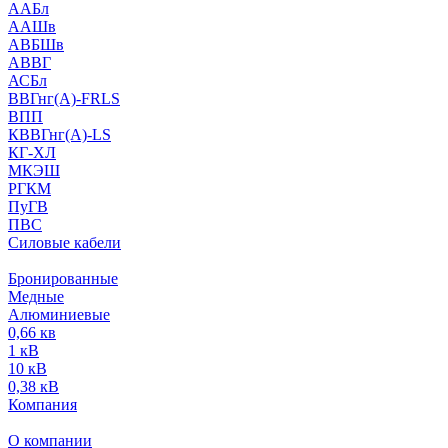
ААБл
ААШв
АВБШв
АВВГ
АСБл
ВВГнг(А)-FRLS
ВПП
КВВГнг(А)-LS
КГ-ХЛ
МКЭШ
РГКМ
ПуГВ
ПВС
Силовые кабели
Бронированные
Медные
Алюминиевые
0,66 кв
1 кВ
10 кВ
0,38 кВ
Компания
О компании