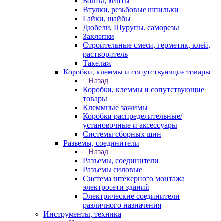
Болты, винты
Втулки, резьбовые шпильки
Гайки, шайбы
Дюбели, Шурупы, саморезы
Заклепки
Строительные смеси, герметик, клей,
растворитель
Такелаж
Коробки, клеммы и сопутствующие товары
Назад
Коробки, клеммы и сопутствующие
товары
Клеммные зажимы
Коробки распределительные/
установочные и аксессуары
Системы сборных шин
Разъемы, соединители
Назад
Разъемы, соединители
Разъемы силовые
Система штекерного монтажа
электросети зданий
Электрические соединители
различного назначения
Инструменты, техника