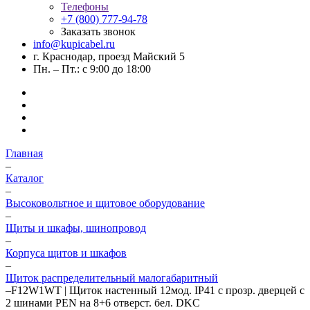
Телефоны
+7 (800) 777-94-78
Заказать звонок
info@kupicabel.ru
г. Краснодар, проезд Майский 5
Пн. – Пт.: с 9:00 до 18:00
Главная
–
Каталог
–
Высоковольтное и щитовое оборудование
–
Щиты и шкафы, шинопровод
–
Корпуса щитов и шкафов
–
Щиток распределительный малогабаритный
–
F12W1WT | Щиток настенный 12мод. IP41 с прозр. дверцей с
2 шинами PEN на 8+6 отверст. бел. DKC