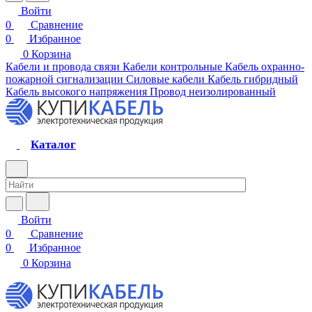
Войти
0
Сравнение
0
Избранное
0
Корзина
Кабели и провода связи
Кабели контрольные
Кабель охранно-
пожарной сигнализации
Силовые кабели
Кабель гибридный
Кабель высокого напряжения
Провод неизолированный
Каталог
Войти
0
Сравнение
0
Избранное
0
Корзина