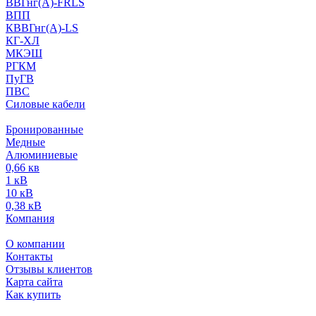
ВВГнг(А)-FRLS
ВПП
КВВГнг(А)-LS
КГ-ХЛ
МКЭШ
РГКМ
ПуГВ
ПВС
Силовые кабели
Бронированные
Медные
Алюминиевые
0,66 кв
1 кВ
10 кВ
0,38 кВ
Компания
О компании
Контакты
Отзывы клиентов
Карта сайта
Как купить