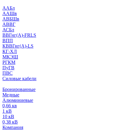
ААБл
ААШв
АВБШв
АВВГ
АСБл
ВВГнг(А)-FRLS
ВПП
КВВГнг(А)-LS
КГ-ХЛ
МКЭШ
РГКМ
ПуГВ
ПВС
Силовые кабели
Бронированные
Медные
Алюминиевые
0,66 кв
1 кВ
10 кВ
0,38 кВ
Компания