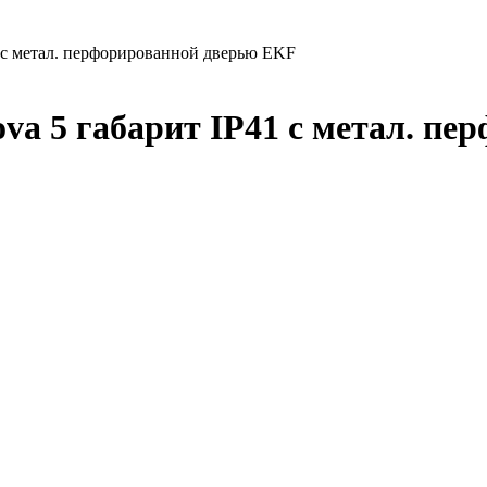
1 с метал. перфорированной дверью EKF
va 5 габарит IP41 с метал. п