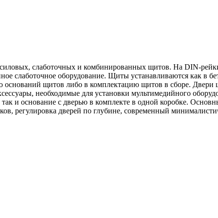
 силовых, слаботочных и комбинированных щитов. На DIN-рейк
 иное слаботочное оборудование. Щиты устанавливаются как в б
ю оснований щитов либо в комплектацию щитов в сборе. Двери 
ксессуары, необходимые для установки мультимедийного обору
 так и основание с дверью в комплекте в одной коробке. Основ
ков, регулировка дверей по глубине, современный минималист