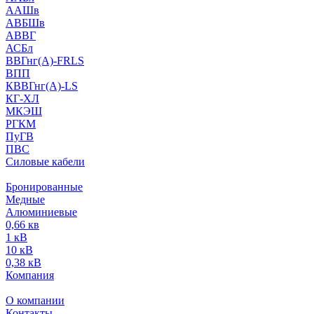
ААШв
АВБШв
АВВГ
АСБл
ВВГнг(А)-FRLS
ВПП
КВВГнг(А)-LS
КГ-ХЛ
МКЭШ
РГКМ
ПуГВ
ПВС
Силовые кабели
Бронированные
Медные
Алюминиевые
0,66 кв
1 кВ
10 кВ
0,38 кВ
Компания
О компании
Контакты