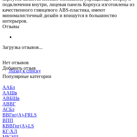
подключения внутри, лицевая панель Корпуса изготовлены из
качественного глянцевого ABS-пластика, имеют
минималистичный дизайн и впишутся в большинство
интерьеров.
Отзывы
Загрузка отзывов...
Нет отзывов
Добавить отзыв
Назад к списку
Популярные категории
ААБл
ААШв
АВБШв
АВВГ
АСБл
ВВГнг(А)-FRLS
ВПП
КВВГнг(А)-LS
КГ-ХЛ
МКЭШ