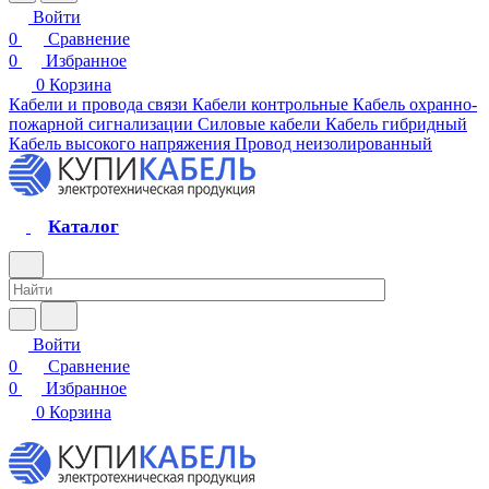
Войти
0
Сравнение
0
Избранное
0
Корзина
Кабели и провода связи
Кабели контрольные
Кабель охранно-
пожарной сигнализации
Силовые кабели
Кабель гибридный
Кабель высокого напряжения
Провод неизолированный
Каталог
Войти
0
Сравнение
0
Избранное
0
Корзина