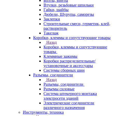
Болты, винты
Втулки, резьбовые шпильки
Гайки, шайбы
Дюбели, Шурупы, саморезы
Заклепки
Строительные смеси, герметик, клей,
растворитель
Такелаж
Коробки, клеммы и сопутствующие товары
Назад
Коробки, клеммы и сопутствующие
товары
Клеммные зажимы
Коробки распределительные/
установочные и аксессуары
Системы сборных шин
Разъемы, соединители
Назад
Разъемы, соединители
Разъемы силовые
Система штекерного монтажа
электросети зданий
Электрические соединители
различного назначения
Инструменты, техника