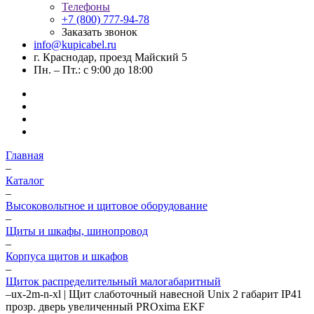
Телефоны
+7 (800) 777-94-78
Заказать звонок
info@kupicabel.ru
г. Краснодар, проезд Майский 5
Пн. – Пт.: с 9:00 до 18:00
Главная
–
Каталог
–
Высоковольтное и щитовое оборудование
–
Щиты и шкафы, шинопровод
–
Корпуса щитов и шкафов
–
Щиток распределительный малогабаритный
–
ux-2m-n-xl | Щит слаботочный навесной Unix 2 габарит IP41
прозр. дверь увеличенный PROxima EKF