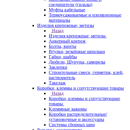
соединители (гильзы)
Муфты кабельные
Термоусаживаемые и изоляционные
материалы
Изделия крепежные, метизы
Назад
Изделия крепежные, метизы
Анкерный крепеж
Болты, винты
Втулки, резьбовые шпильки
Гайки, шайбы
Дюбели, Шурупы, саморезы
Заклепки
Строительные смеси, герметик, клей,
растворитель
Такелаж
Коробки, клеммы и сопутствующие товары
Назад
Коробки, клеммы и сопутствующие
товары
Клеммные зажимы
Коробки распределительные/
установочные и аксессуары
Системы сборных шин
Разъемы, соединители