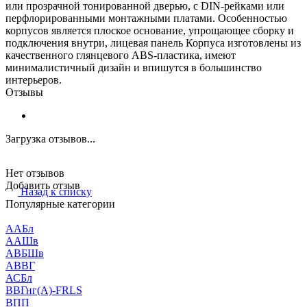
или прозрачной тонированной дверью, с DIN-рейками или
перфлорированными монтажными платами. Особенностью
корпусов является плоское основание, упрощающее сборку и
подключения внутри, лицевая панель Корпуса изготовлены из
качественного глянцевого ABS-пластика, имеют
минималистичный дизайн и впишутся в большинство
интерьеров.
Отзывы
Загрузка отзывов...
Нет отзывов
Добавить отзыв
Назад к списку
Популярные категории
ААБл
ААШв
АВБШв
АВВГ
АСБл
ВВГнг(А)-FRLS
ВПП