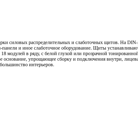
орки силовых распределительных и слаботочных щитов. На DIN-
ч-панели и иное слаботочное оборудование. Щиты устанавливают
и 18 модулей в ряду, с белой глухой или прозрачной тонирован
е основание, упрощающее сборку и подключения внутри, лицевая
большинство интерьеров.