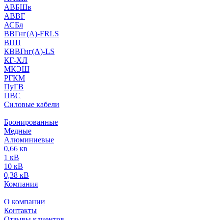
АВБШв
АВВГ
АСБл
ВВГнг(А)-FRLS
ВПП
КВВГнг(А)-LS
КГ-ХЛ
МКЭШ
РГКМ
ПуГВ
ПВС
Силовые кабели
Бронированные
Медные
Алюминиевые
0,66 кв
1 кВ
10 кВ
0,38 кВ
Компания
О компании
Контакты
Отзывы клиентов