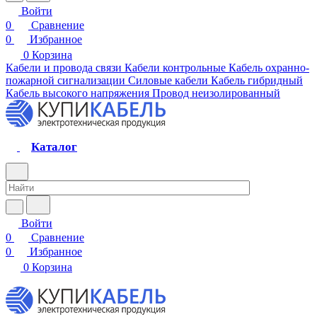
Войти
0
Сравнение
0
Избранное
0
Корзина
Кабели и провода связи
Кабели контрольные
Кабель охранно-
пожарной сигнализации
Силовые кабели
Кабель гибридный
Кабель высокого напряжения
Провод неизолированный
Каталог
Войти
0
Сравнение
0
Избранное
0
Корзина