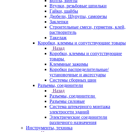
Болты, винты
Втулки, резьбовые шпильки
Гайки, шайбы
Дюбели, Шурупы, саморезы
Заклепки
Строительные смеси, герметик, клей,
растворитель
Такелаж
Коробки, клеммы и сопутствующие товары
Назад
Коробки, клеммы и сопутствующие
товары
Клеммные зажимы
Коробки распределительные/
установочные и аксессуары
Системы сборных шин
Разъемы, соединители
Назад
Разъемы, соединители
Разъемы силовые
Система штекерного монтажа
электросети зданий
Электрические соединители
различного назначения
Инструменты, техника