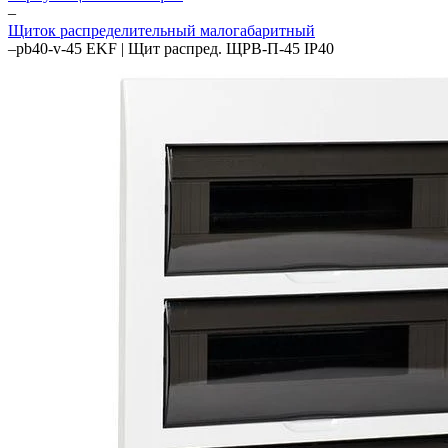
–
Щиток распределительный малогабаритный
–
pb40-v-45 EKF | Щит распред. ЩРВ-П-45 IP40