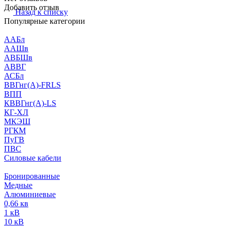
Добавить отзыв
Назад к списку
Популярные категории
ААБл
ААШв
АВБШв
АВВГ
АСБл
ВВГнг(А)-FRLS
ВПП
КВВГнг(А)-LS
КГ-ХЛ
МКЭШ
РГКМ
ПуГВ
ПВС
Силовые кабели
Бронированные
Медные
Алюминиевые
0,66 кв
1 кВ
10 кВ