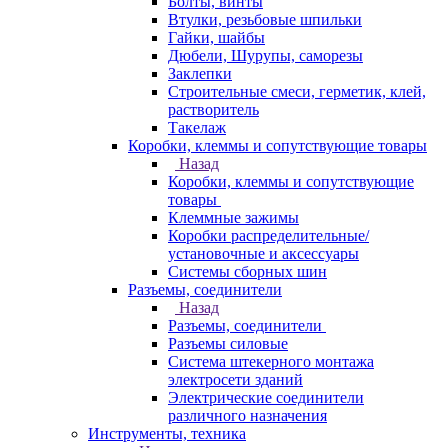
Болты, винты
Втулки, резьбовые шпильки
Гайки, шайбы
Дюбели, Шурупы, саморезы
Заклепки
Строительные смеси, герметик, клей,
растворитель
Такелаж
Коробки, клеммы и сопутствующие товары
Назад
Коробки, клеммы и сопутствующие
товары
Клеммные зажимы
Коробки распределительные/
установочные и аксессуары
Системы сборных шин
Разъемы, соединители
Назад
Разъемы, соединители
Разъемы силовые
Система штекерного монтажа
электросети зданий
Электрические соединители
различного назначения
Инструменты, техника