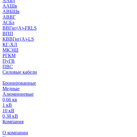
ААБл
ААШв
АВБШв
АВВГ
АСБл
ВВГнг(А)-FRLS
ВПП
КВВГнг(А)-LS
КГ-ХЛ
МКЭШ
РГКМ
ПуГВ
ПВС
Силовые кабели
Бронированные
Медные
Алюминиевые
0,66 кв
1 кВ
10 кВ
0,38 кВ
Компания
О компании