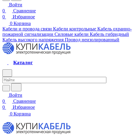
Войти
0
Сравнение
0
Избранное
0
Корзина
Кабели и провода связи
Кабели контрольные
Кабель охранно-
пожарной сигнализации
Силовые кабели
Кабель гибридный
Кабель высокого напряжения
Провод неизолированный
Каталог
Войти
0
Сравнение
0
Избранное
0
Корзина