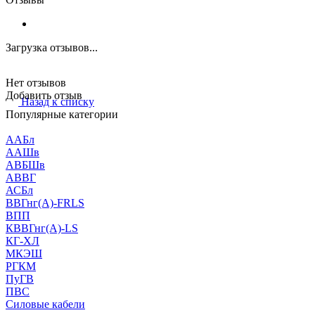
Загрузка отзывов...
Нет отзывов
Добавить отзыв
Назад к списку
Популярные категории
ААБл
ААШв
АВБШв
АВВГ
АСБл
ВВГнг(А)-FRLS
ВПП
КВВГнг(А)-LS
КГ-ХЛ
МКЭШ
РГКМ
ПуГВ
ПВС
Силовые кабели