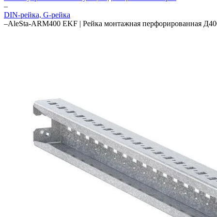
–
DIN-рейка, G-рейка
–
AleSta-ARM400 EKF | Рейка монтажная перфорированная Д400