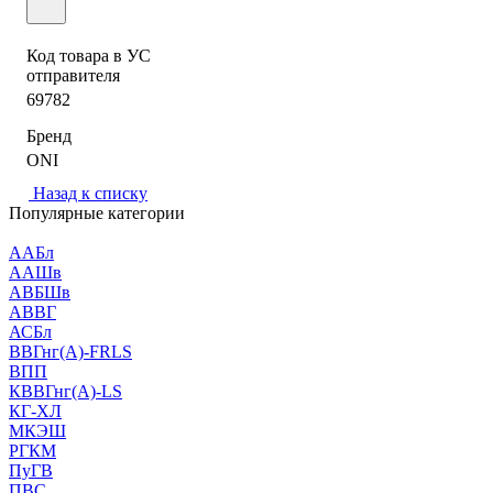
Код товара в УС
отправителя
69782
Бренд
ONI
Назад к списку
Популярные категории
ААБл
ААШв
АВБШв
АВВГ
АСБл
ВВГнг(А)-FRLS
ВПП
КВВГнг(А)-LS
КГ-ХЛ
МКЭШ
РГКМ
ПуГВ
ПВС