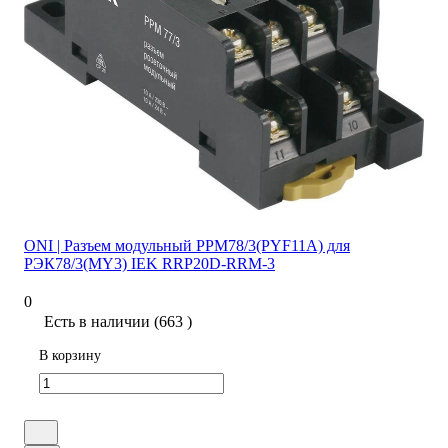
ONI | Разъем модульный РРМ78/3(PYF11A) для
РЭК78/3(MY3) IEK RRP20D-RRM-3
0
Есть в наличии (663 )
В корзину