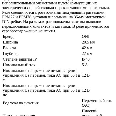
исполнительными элементами путем коммутации их
электрических цепей своими переключающими контактами.
Реле соединяются с розеточными модульными разъемами
РРМ77 и РРМ78, устанавливаемыми на 35-мм монтажной
DIN-рейке. На разъемах расположены зажимы выводов
переключающих контактов и катушки. В реле применяются
серебросодержащие контакты.
Бренд
ONI
Ширина
20.5 мм
Высота
42 мм
Глубина
27 мм
Степень защиты IP
IP40
Номинальный ток
5 А
Номинальное напряжение питания цепи
управления Us перемен. тока АС при 50 Гц
12 В
с
Номинальное напряжение питания цепи
управления Us перемен. тока АС при 50 Гц
12 В
по
Переменный ток
Род тока включения
(AC)
Плоский
Тип подключения
штекерный