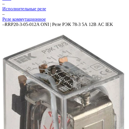
–
Исполнительные реле
–
Реле коммутационное
–
RRP20-3-05-012A ONI | Реле РЭК 78-3 5А 12В AC IEK