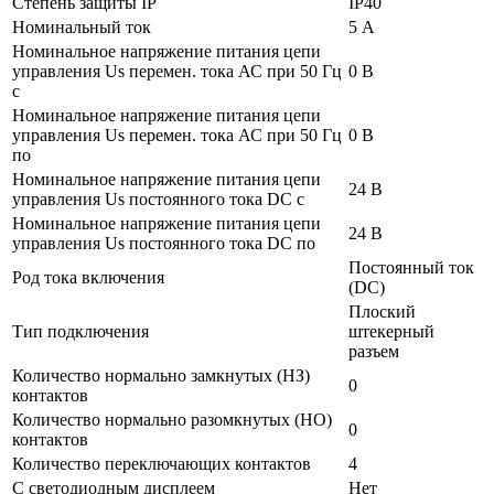
Степень защиты IP
IP40
Номинальный ток
5 А
Номинальное напряжение питания цепи
управления Us перемен. тока АС при 50 Гц
0 В
с
Номинальное напряжение питания цепи
управления Us перемен. тока АС при 50 Гц
0 В
по
Номинальное напряжение питания цепи
24 В
управления Us постоянного тока DC с
Номинальное напряжение питания цепи
24 В
управления Us постоянного тока DC по
Постоянный ток
Род тока включения
(DC)
Плоский
Тип подключения
штекерный
разъем
Количество нормально замкнутых (НЗ)
0
контактов
Количество нормально разомкнутых (НО)
0
контактов
Количество переключающих контактов
4
С светодиодным дисплеем
Нет