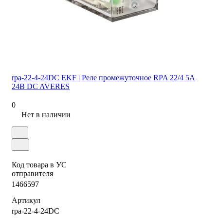
rpa-22-4-24DC EKF | Реле промежуточное RPA 22/4 5А
24В DC AVERES
0
Нет в наличии
Код товара в УС
отправителя
1466597
Артикул
rpa-22-4-24DC