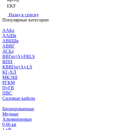
EKF
Назад к списку
Популярные категории
ААБл
ААШв
АВБШв
АВВГ
АСБл
ВВГнг(А)-FRLS
ВПП
КВВГнг(А)-LS
КГ-ХЛ
МКЭШ
РГКМ
ПуГВ
ПВС
Силовые кабели
Бронированные
Медные
Алюминиевые
0,66 кв
1 кВ