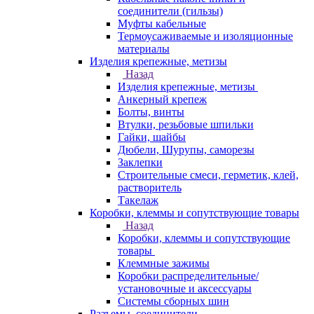
соединители (гильзы)
Муфты кабельные
Термоусаживаемые и изоляционные
материалы
Изделия крепежные, метизы
Назад
Изделия крепежные, метизы
Анкерный крепеж
Болты, винты
Втулки, резьбовые шпильки
Гайки, шайбы
Дюбели, Шурупы, саморезы
Заклепки
Строительные смеси, герметик, клей,
растворитель
Такелаж
Коробки, клеммы и сопутствующие товары
Назад
Коробки, клеммы и сопутствующие
товары
Клеммные зажимы
Коробки распределительные/
установочные и аксессуары
Системы сборных шин
Разъемы, соединители