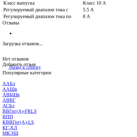
Класс выпуска
Класс 10 A
Регулируемый диапазон тока с
5.5 А
Регулируемый диапазон тока по
8 А
Отзывы
Загрузка отзывов...
Нет отзывов
Добавить отзыв
Назад к списку
Популярные категории
ААБл
ААШв
АВБШв
АВВГ
АСБл
ВВГнг(А)-FRLS
ВПП
КВВГнг(А)-LS
КГ-ХЛ
МКЭШ