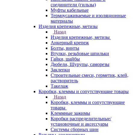
соединители (гильзы)
Муфты кабельные
Термоусаживаемые и изоляционные
материалы
Изделия крепежные, метизы
Назад
Изделия крепежные, метизы
Анкерный крепеж
Болты, винты
Втулки, резьбовые шпильки
Гайки, шайбы
Дюбели, Шурупы, саморезы
Заклепки
Строительные смеси, герметик, клей,
растворитель
Такелаж
Коробки, клеммы и сопутствующие товары
Назад
Коробки, клеммы и сопутствующие
товары
Клеммные зажимы
Коробки распределительные/
установочные и аксессуары
Системы сборных шин
Разъемы, соединители