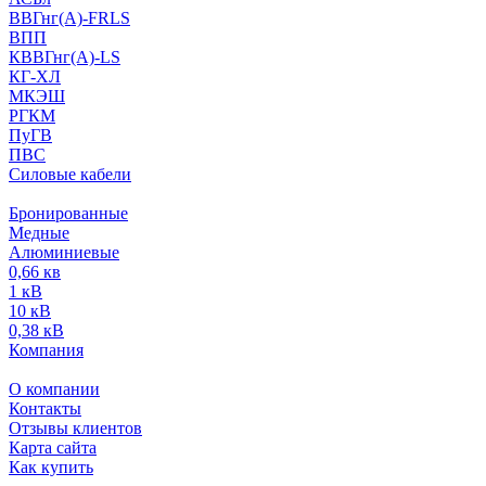
ВВГнг(А)-FRLS
ВПП
КВВГнг(А)-LS
КГ-ХЛ
МКЭШ
РГКМ
ПуГВ
ПВС
Силовые кабели
Бронированные
Медные
Алюминиевые
0,66 кв
1 кВ
10 кВ
0,38 кВ
Компания
О компании
Контакты
Отзывы клиентов
Карта сайта
Как купить