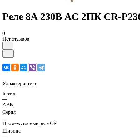
Реле 8А 230В AC 2ПК CR-P2
0
Нет отзывов
Характеристики
Бренд
—
ABB
Серия
—
Промежуточные реле CR
Ширина
—