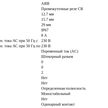
ABB
Промежуточные реле CR
12.7 мм
15.7 мм
29 мм
IP67
8 А
. тока АС при 50 Гц с
230 В
. тока АС при 50 Гц по
230 В
Переменный ток (AC)
Штекерный разъем
0
0
2
Нет
Нет
Определенная полюсность
Моностабильный
Нет
Одинарный контакт