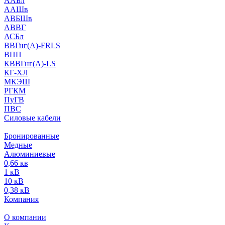
ААБл
ААШв
АВБШв
АВВГ
АСБл
ВВГнг(А)-FRLS
ВПП
КВВГнг(А)-LS
КГ-ХЛ
МКЭШ
РГКМ
ПуГВ
ПВС
Силовые кабели
Бронированные
Медные
Алюминиевые
0,66 кв
1 кВ
10 кВ
0,38 кВ
Компания
О компании