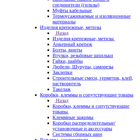
соединители (гильзы)
Муфты кабельные
Термоусаживаемые и изоляционные
материалы
Изделия крепежные, метизы
Назад
Изделия крепежные, метизы
Анкерный крепеж
Болты, винты
Втулки, резьбовые шпильки
Гайки, шайбы
Дюбели, Шурупы, саморезы
Заклепки
Строительные смеси, герметик, клей,
растворитель
Такелаж
Коробки, клеммы и сопутствующие товары
Назад
Коробки, клеммы и сопутствующие
товары
Клеммные зажимы
Коробки распределительные/
установочные и аксессуары
Системы сборных шин
Разъемы, соединители