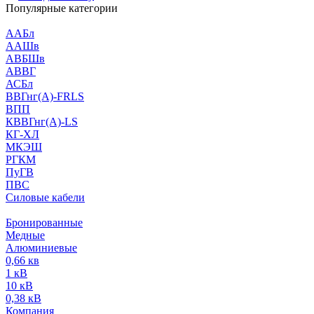
Популярные категории
ААБл
ААШв
АВБШв
АВВГ
АСБл
ВВГнг(А)-FRLS
ВПП
КВВГнг(А)-LS
КГ-ХЛ
МКЭШ
РГКМ
ПуГВ
ПВС
Силовые кабели
Бронированные
Медные
Алюминиевые
0,66 кв
1 кВ
10 кВ
0,38 кВ
Компания