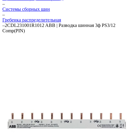
–
Системы сборных шин
–
Гребенка распределительная
–
2CDL231001R1012 ABB | Разводка шинная 3ф PS3/12
Comp(PIN)