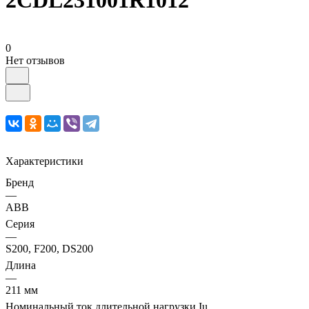
2CDL231001R1012
0
Нет отзывов
Характеристики
Бренд
—
ABB
Серия
—
S200, F200, DS200
Длина
—
211 мм
Номинальный ток длительной нагрузки Iu