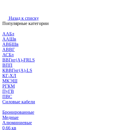
Назад к списку
Популярные категории
ААБл
ААШв
АВБШв
АВВГ
АСБл
ВВГнг(А)-FRLS
ВПП
КВВГнг(А)-LS
КГ-ХЛ
МКЭШ
РГКМ
ПуГВ
ПВС
Силовые кабели
Бронированные
Медные
Алюминиевые
0,66 кв