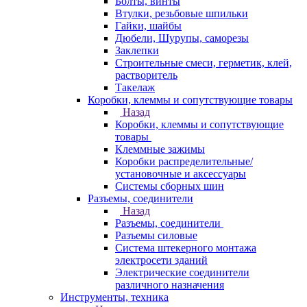
Болты, винты
Втулки, резьбовые шпильки
Гайки, шайбы
Дюбели, Шурупы, саморезы
Заклепки
Строительные смеси, герметик, клей,
растворитель
Такелаж
Коробки, клеммы и сопутствующие товары
Назад
Коробки, клеммы и сопутствующие
товары
Клеммные зажимы
Коробки распределительные/
установочные и аксессуары
Системы сборных шин
Разъемы, соединители
Назад
Разъемы, соединители
Разъемы силовые
Система штекерного монтажа
электросети зданий
Электрические соединители
различного назначения
Инструменты, техника