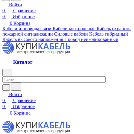
Войти
0
Сравнение
0
Избранное
0
Корзина
Кабели и провода связи
Кабели контрольные
Кабель охранно-
пожарной сигнализации
Силовые кабели
Кабель гибридный
Кабель высокого напряжения
Провод неизолированный
Каталог
Войти
0
Сравнение
0
Избранное
0
Корзина