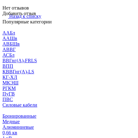
Нет отзывов
Добавить отзыв
Назад к списку
Популярные категории
ААБл
ААШв
АВБШв
АВВГ
АСБл
ВВГнг(А)-FRLS
ВПП
КВВГнг(А)-LS
КГ-ХЛ
МКЭШ
РГКМ
ПуГВ
ПВС
Силовые кабели
Бронированные
Медные
Алюминиевые
0,66 кв