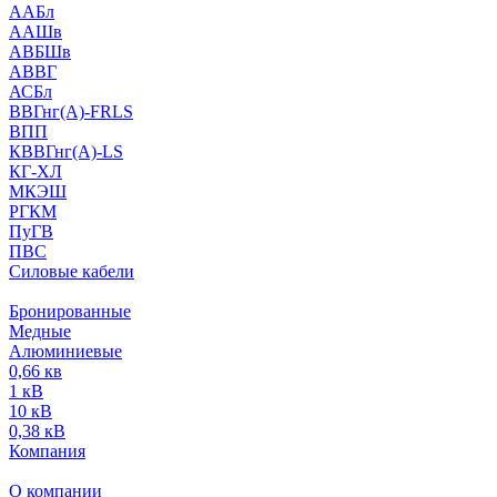
ААБл
ААШв
АВБШв
АВВГ
АСБл
ВВГнг(А)-FRLS
ВПП
КВВГнг(А)-LS
КГ-ХЛ
МКЭШ
РГКМ
ПуГВ
ПВС
Силовые кабели
Бронированные
Медные
Алюминиевые
0,66 кв
1 кВ
10 кВ
0,38 кВ
Компания
О компании