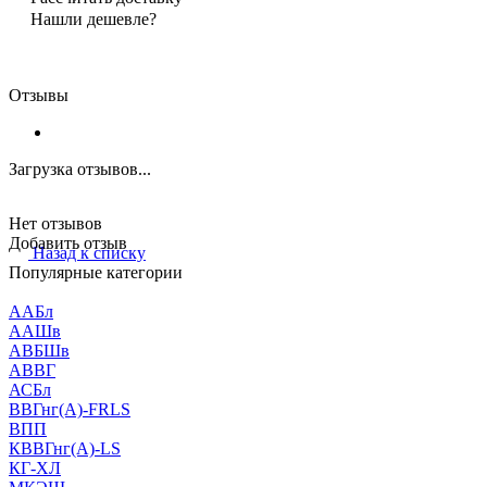
Нашли дешевле?
Отзывы
Загрузка отзывов...
Нет отзывов
Добавить отзыв
Назад к списку
Популярные категории
ААБл
ААШв
АВБШв
АВВГ
АСБл
ВВГнг(А)-FRLS
ВПП
КВВГнг(А)-LS
КГ-ХЛ