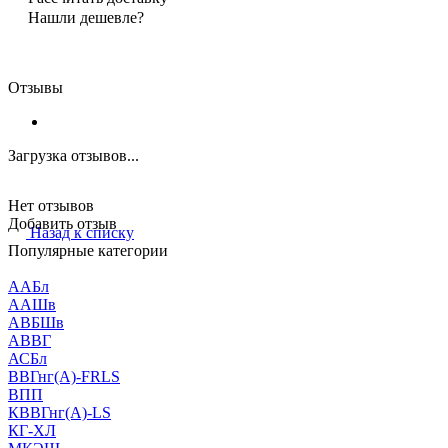
Нашли дешевле?
Отзывы
Загрузка отзывов...
Нет отзывов
Добавить отзыв
Назад к списку
Популярные категории
ААБл
ААШв
АВБШв
АВВГ
АСБл
ВВГнг(А)-FRLS
ВПП
КВВГнг(А)-LS
КГ-ХЛ