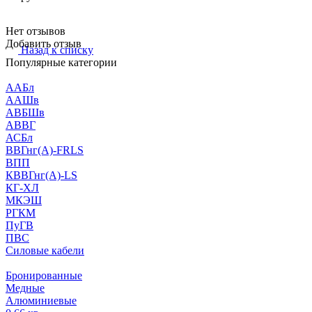
Нет отзывов
Добавить отзыв
Назад к списку
Популярные категории
ААБл
ААШв
АВБШв
АВВГ
АСБл
ВВГнг(А)-FRLS
ВПП
КВВГнг(А)-LS
КГ-ХЛ
МКЭШ
РГКМ
ПуГВ
ПВС
Силовые кабели
Бронированные
Медные
Алюминиевые