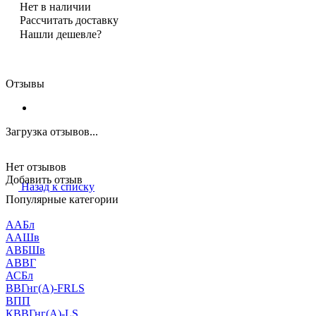
Нет в наличии
Рассчитать доставку
Нашли дешевле?
Отзывы
Загрузка отзывов...
Нет отзывов
Добавить отзыв
Назад к списку
Популярные категории
ААБл
ААШв
АВБШв
АВВГ
АСБл
ВВГнг(А)-FRLS
ВПП
КВВГнг(А)-LS