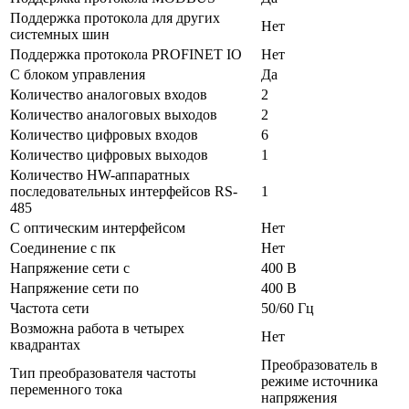
Поддержка протокола для других
Нет
системных шин
Поддержка протокола PROFINET IO
Нет
С блоком управления
Да
Количество аналоговых входов
2
Количество аналоговых выходов
2
Количество цифровых входов
6
Количество цифровых выходов
1
Количество HW-аппаратных
последовательных интерфейсов RS-
1
485
С оптическим интерфейсом
Нет
Соединение с пк
Нет
Напряжение сети с
400 В
Напряжение сети по
400 В
Частота сети
50/60 Гц
Возможна работа в четырех
Нет
квадрантах
Преобразователь в
Тип преобразователя частоты
режиме источника
переменного тока
напряжения