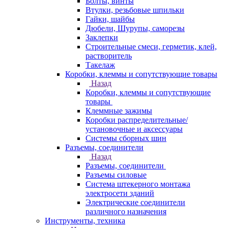
Болты, винты
Втулки, резьбовые шпильки
Гайки, шайбы
Дюбели, Шурупы, саморезы
Заклепки
Строительные смеси, герметик, клей,
растворитель
Такелаж
Коробки, клеммы и сопутствующие товары
Назад
Коробки, клеммы и сопутствующие
товары
Клеммные зажимы
Коробки распределительные/
установочные и аксессуары
Системы сборных шин
Разъемы, соединители
Назад
Разъемы, соединители
Разъемы силовые
Система штекерного монтажа
электросети зданий
Электрические соединители
различного назначения
Инструменты, техника