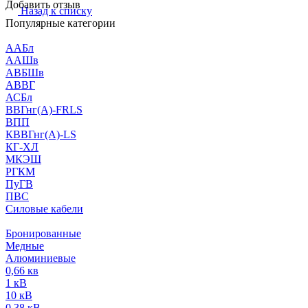
Добавить отзыв
Назад к списку
Популярные категории
ААБл
ААШв
АВБШв
АВВГ
АСБл
ВВГнг(А)-FRLS
ВПП
КВВГнг(А)-LS
КГ-ХЛ
МКЭШ
РГКМ
ПуГВ
ПВС
Силовые кабели
Бронированные
Медные
Алюминиевые
0,66 кв
1 кВ
10 кВ
0,38 кВ