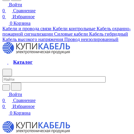
Войти
0
Сравнение
0
Избранное
0
Корзина
Кабели и провода связи
Кабели контрольные
Кабель охранно-
пожарной сигнализации
Силовые кабели
Кабель гибридный
Кабель высокого напряжения
Провод неизолированный
Каталог
Войти
0
Сравнение
0
Избранное
0
Корзина