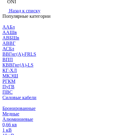
ONI
Назад к списку
Популярные категории
ААБл
ААШв
АВБШв
АВВГ
АСБл
ВВГнг(А)-FRLS
ВПП
КВВГнг(А)-LS
КГ-ХЛ
МКЭШ
РГКМ
ПуГВ
ПВС
Силовые кабели
Бронированные
Медные
Алюминиевые
0,66 кв
1 кВ