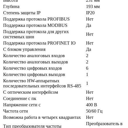
Высота
231 мм
Глубина
193 мм
Степень защиты IP
IP20
Поддержка протокола PROFIBUS
Нет
Поддержка протокола MODBUS
Да
Поддержка протокола для других
Нет
системных шин
Поддержка протокола PROFINET IO
Нет
С блоком управления
Да
Количество аналоговых входов
2
Количество аналоговых выходов
2
Количество цифровых входов
6
Количество цифровых выходов
1
Количество HW-аппаратных
1
последовательных интерфейсов RS-485
С оптическим интерфейсом
Нет
Соединение с пк
Нет
Напряжение сети с
400 В
Частота сети
50/60 Гц
Возможна работа в четырех квадрантах
Нет
Преобразователь в
Тип преобразователя частоты