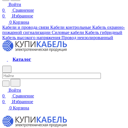
Войти
0
Сравнение
0
Избранное
0
Корзина
Кабели и провода связи
Кабели контрольные
Кабель охранно-
пожарной сигнализации
Силовые кабели
Кабель гибридный
Кабель высокого напряжения
Провод неизолированный
Каталог
Войти
0
Сравнение
0
Избранное
0
Корзина