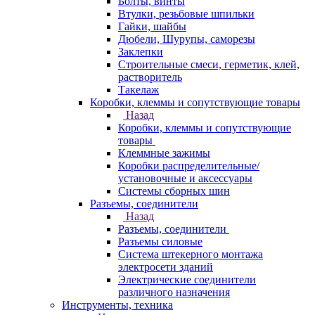
Болты, винты
Втулки, резьбовые шпильки
Гайки, шайбы
Дюбели, Шурупы, саморезы
Заклепки
Строительные смеси, герметик, клей,
растворитель
Такелаж
Коробки, клеммы и сопутствующие товары
Назад
Коробки, клеммы и сопутствующие
товары
Клеммные зажимы
Коробки распределительные/
установочные и аксессуары
Системы сборных шин
Разъемы, соединители
Назад
Разъемы, соединители
Разъемы силовые
Система штекерного монтажа
электросети зданий
Электрические соединители
различного назначения
Инструменты, техника