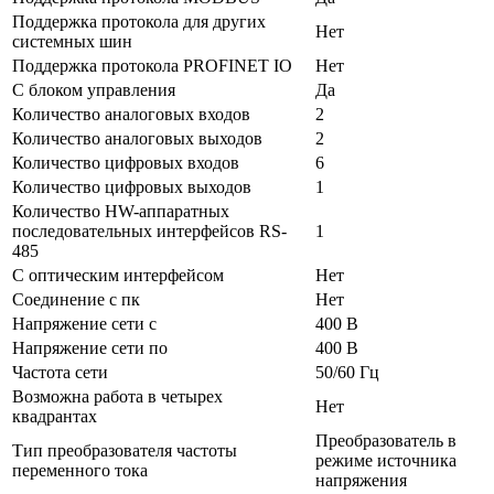
Поддержка протокола для других
Нет
системных шин
Поддержка протокола PROFINET IO
Нет
С блоком управления
Да
Количество аналоговых входов
2
Количество аналоговых выходов
2
Количество цифровых входов
6
Количество цифровых выходов
1
Количество HW-аппаратных
последовательных интерфейсов RS-
1
485
С оптическим интерфейсом
Нет
Соединение с пк
Нет
Напряжение сети с
400 В
Напряжение сети по
400 В
Частота сети
50/60 Гц
Возможна работа в четырех
Нет
квадрантах
Преобразователь в
Тип преобразователя частоты
режиме источника
переменного тока
напряжения