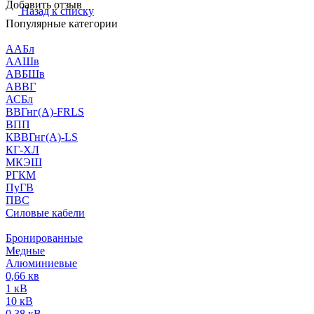
Добавить отзыв
Назад к списку
Популярные категории
ААБл
ААШв
АВБШв
АВВГ
АСБл
ВВГнг(А)-FRLS
ВПП
КВВГнг(А)-LS
КГ-ХЛ
МКЭШ
РГКМ
ПуГВ
ПВС
Силовые кабели
Бронированные
Медные
Алюминиевые
0,66 кв
1 кВ
10 кВ
0,38 кВ