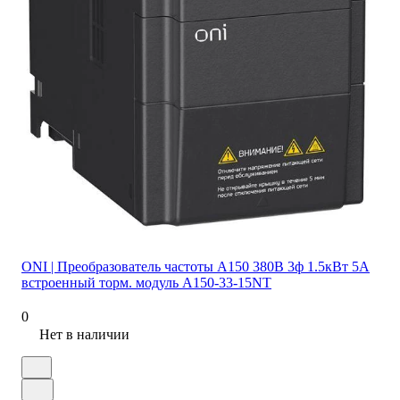
ONI | Преобразователь частоты A150 380В 3ф 1.5кВт 5А
встроенный торм. модуль A150-33-15NT
0
Нет в наличии