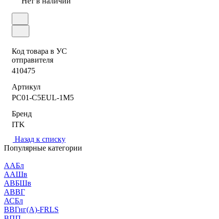
Нет в наличии
Код товара в УС
отправителя
410475
Артикул
PC01-C5EUL-1M5
Бренд
ITK
Назад к списку
Популярные категории
ААБл
ААШв
АВБШв
АВВГ
АСБл
ВВГнг(А)-FRLS
ВПП