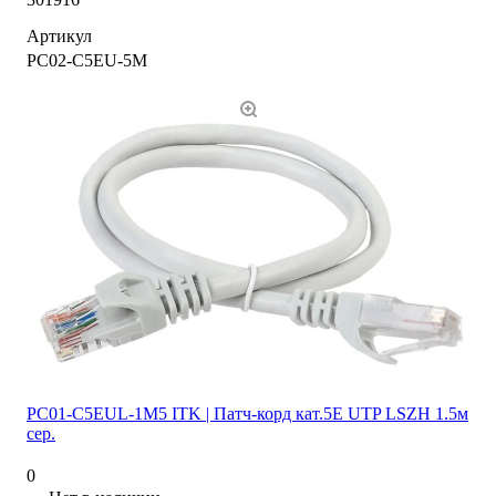
Артикул
PC02-C5EU-5M
PC01-C5EUL-1M5 ITK | Патч-корд кат.5E UTP LSZH 1.5м
сер.
0